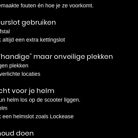
emaakte fouten én hoe je ze voorkomt.
tuurslot gebruiken
fstal
altijd een extra kettingslot
 “handige” maar onveilige plekken
gen plekken
erlichte locaties
ht voor je helm
n helm los op de scooter liggen.
elm
k een helmslot zoals Lockease
houd doen