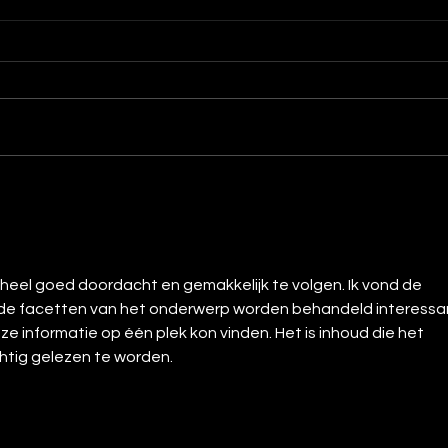
Scooter onderhoud voor
Helm
beginners (zo blijft je
Full
scooter in topconditie)
Goed onderhoud verlengt de
Choos
levensduur van je scooter en
about
voorkomt dure reparaties. Hier
comfo
zijn de belangrijkste basics. 1.
ride.
Controleer je bandenspanning ✔
and o
Betere grip✔ Minder slijtage 2.
riding
Olie en vloeistof
go
s heel goed doordacht en gemakkelijk te volgen. Ik vond de 
nde facetten van het onderwerp worden behandeld interessan
ze informatie op één plek kon vinden. Het is inhoud die het 
htig gelezen te worden.