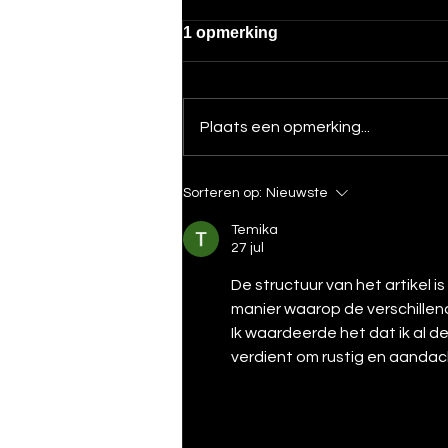
3 Ways to Make Your
1 opmerking
Scooter Life Way Easier
Riding a scooter is awesome,
fast, convenient, and kind of fun.
Plaats een opmerking...
But let’s be honest: there are a
few things that can make it a little
annoying. Helmets, parking, tiny
Sorteren op:
Nieuwste
traffic rules… all small frustrat
Temika
27 jul
De structuur van het artikel i
manier waarop de verschille
Ik waardeerde het dat ik al de
verdient om rustig en aandac