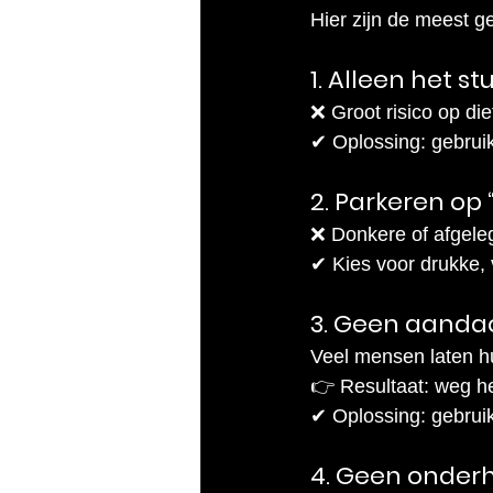
Hier zijn de meest g
1. Alleen het s
❌ Groot risico op die
✔ Oplossing: gebruik 
2. Parkeren op
❌ Donkere of afgele
✔ Kies voor drukke, v
3. Geen aandac
Veel mensen laten hu
👉 Resultaat: weg h
✔ Oplossing: gebrui
4. Geen onder